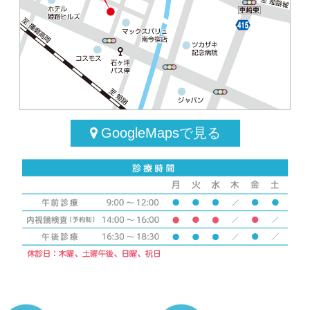
発熱、嘔吐・下痢、風邪症状
で受診される方
・3日以内に37度以上の熱があった
方、咳、のどの痛み、嘔吐、下痢な
GoogleMapsで見る
ど感染症が疑われる方は、極力事前
に電話（079-298-1700）でお問い合
わせください。
院内の感染症対策のため、ご不便を
おかけいたしますが何卒ご理解ご協
力の程よろしくお願い申し上げま
す。