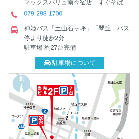
マックスバリュ南今宿店 すぐそば
当院では、患者さんに必要な医薬品
079-298-1700
を確保するため、医薬品の供給状況
を踏まえつつ、薬局とも連携のう
神姫バス「土山石ヶ坪」「琴丘」バス
え、一般名処方（お薬をメーカー・
停より徒歩2分
銘柄を指定せず記載すること）を行
駐車場 約27台完備
っております。
駐車場について
受付時間のお知らせ
午前の受付時間は8時50分～午前11時
50分、午後の受付時間は午後4時20分
～午後6時20分となります。
ご理解ご協力のほどよろしくお願い
いたします。