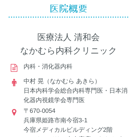
医院概要
医療情報取得加算についての
お知らせ
医療法人 清和会
当院はオンライン資格確認を行う体
制を有しています。
なかむら内科クリニック
当院を受診した患者様に対し、受診
内科・消化器内科
歴、薬剤 情報、特定健診情報その他
中村 晃（なかむら あきら）
必要な診療情報を取得・活用して診
日本内科学会総合内科専門医・日本消
療を行っています。
化器内視鏡学会専門医
〒670-0054
兵庫県姫路市南今宿3-1
一般名処方加算についてのお
今宿メディカルビルディング2階
知らせ